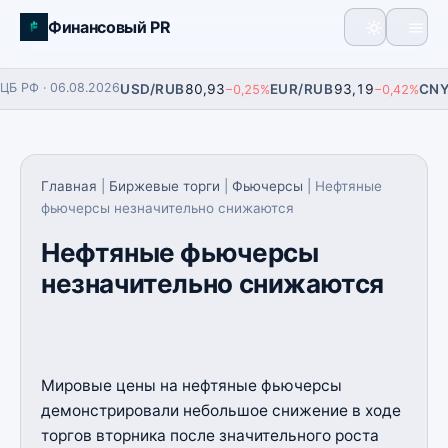
Финансовый PR
Главная
ЦБ РФ · 06.08.2026
USD/RUB
80,93
EUR/RUB
93,19
CNY
−0,25%
−0,42%
Фьючерсы
Финансы
Главная
|
Биржевые торги
|
Фьючерсы
| Нефтяные
фьючерсы незначительно снижаются
Аналитика
Нефтяные фьючерсы
Экономика
незначительно снижаются
Мировые цены на нефтяные фьючерсы
демонстрировали небольшое снижение в ходе
торгов вторника после значительного роста