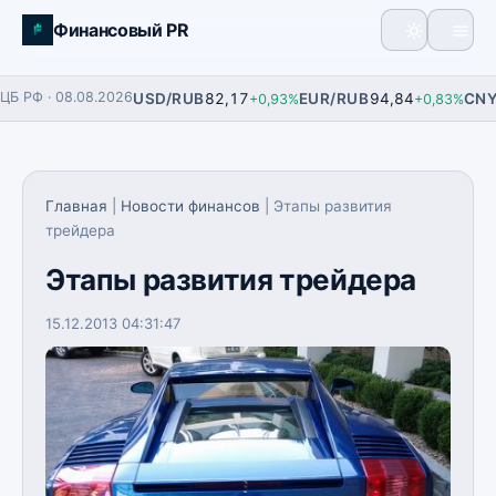
Финансовый PR
Главная
ЦБ РФ · 08.08.2026
USD/RUB
82,17
EUR/RUB
94,84
CNY
+0,93%
+0,83%
Фьючерсы
Финансы
Главная
|
Новости финансов
| Этапы развития
трейдера
Аналитика
Этапы развития трейдера
Экономика
15.12.2013 04:31:47