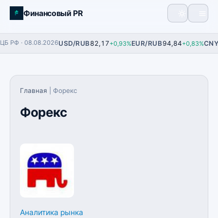
Финансовый PR
Главная
ЦБ РФ · 08.08.2026
USD/RUB
82,17
EUR/RUB
94,84
CNY
+0,93%
+0,83%
Фьючерсы
Финансы
Главная
| Форекс
Аналитика
Форекс
Экономика
Аналитика рынка