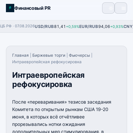
Финансовый PR
Главная
ЦБ РФ · 07.08.2026
USD/RUB
81,41
EUR/RUB
94,06
CNY
+0,59%
+0,93%
Фьючерсы
Финансы
Главная
|
Биржевые торги
|
Фьючерсы
|
Интраевропейская рефокусировка
Аналитика
Интраевропейская
Экономика
рефокусировка
После «переваривания» тезисов заседания
Комитета по открытым рынкам США 19-20
июня, в которых всё отчётливее
прорезывались нотки ожидания
дополнительных мер стимулирования, в